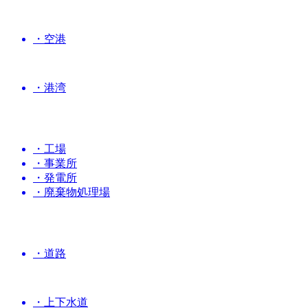
・空港
・港湾
・工場
・事業所
・発電所
・廃棄物処理場
・道路
・上下水道