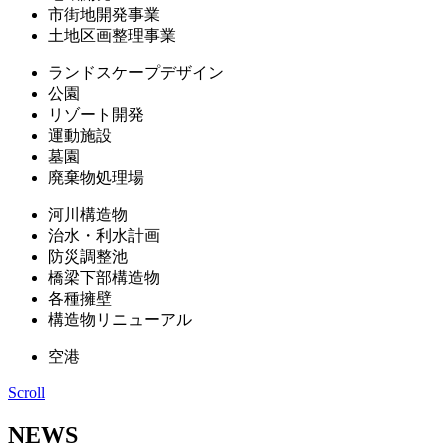
市街地開発事業
土地区画整理事業
ランドスケープデザイン
公園
リゾート開発
運動施設
墓園
廃棄物処理場
河川構造物
治水・利水計画
防災調整池
橋梁下部構造物
各種擁壁
構造物リニューアル
空港
Scroll
NEWS